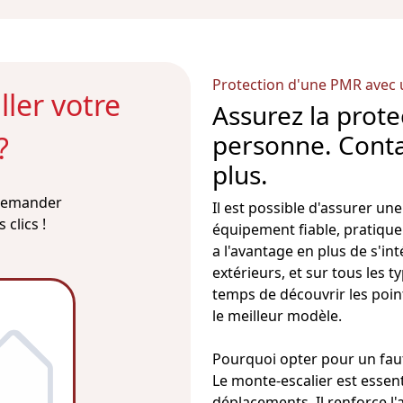
Protection d'une PMR avec
ler votre
Assurez la prot
personne. Conta
?
plus.
 demander
Il est possible d'assurer u
clics !
équipement fiable, pratique e
a l'avantage en plus de s'in
extérieurs, et sur tous les ty
temps de découvrir les point
le meilleur modèle.
Pourquoi opter pour un
fau
Le
monte-escalier
est essent
déplacements. Il renforce l'