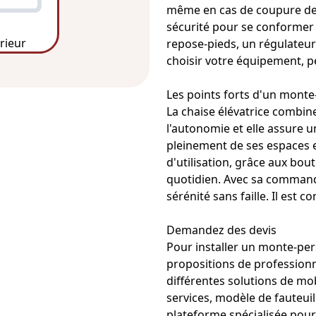
même en cas de coupure de c
sécurité pour se conformer 
érieur
repose-pieds, un régulateur
choisir votre équipement, pe
Les points forts d'un mont
La chaise élévatrice combin
l'autonomie et elle assure un
pleinement de ses espaces et
d'utilisation, grâce aux bou
quotidien. Avec sa
commande
sérénité sans faille. Il est c
Demandez des devis
Pour installer un monte-per
propositions de professionn
différentes solutions de mobi
services
, modèle de
fauteuil
plateforme spécialisée pour r