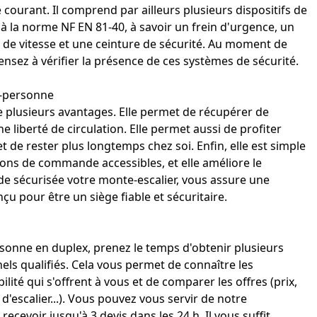
ourant. Il comprend par ailleurs plusieurs dispositifs de
à la norme NF EN 81‑40, à savoir un
frein d'urgence
, un
 de vitesse et une ceinture de sécurité. Au moment de
nsez à vérifier la présence de ces systèmes de sécurité.
e-personne
e plusieurs avantages. Elle permet de récupérer de
e liberté de circulation. Elle permet aussi de profiter
 de rester plus longtemps chez soi. Enfin, elle est simple
tons de commande accessibles, et elle améliore le
 sécurisée votre monte-escalier
, vous assure une
onçu pour être un siège fiable et sécuritaire.
sonne en duplex, prenez le temps d'obtenir plusieurs
els qualifiés. Cela vous permet de connaître les
lité qui s'offrent à vous et de comparer les offres (prix,
d'escalier...). Vous pouvez vous servir de notre
ecevoir jusqu'à 3 devis dans les 24 h. Il vous suffit