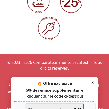
© 2023 - 2026 Comparateur-monte-escalier.fr - Tous
droits réservés.
Interrupteur magnétique de sécurité
-
Prime de
×
🔥 Offre exclusive
l'État pour un monte-escalier
-
Aménager un monte-
5% de remise supplémentaire
escalier à Paris
-
Intégrer un monte-personne vite
-
... cliquant sur le code ci-dessous :
Monte-escalier à Vannes
Offrir une sécurité maximale aux PMR
-