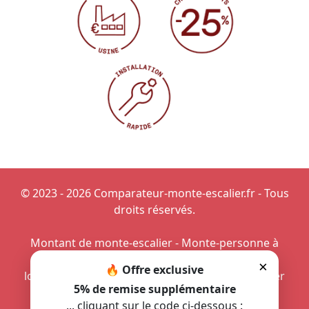
© 2023 - 2026 Comparateur-monte-escalier.fr - Tous
droits réservés.
Montant de monte-escalier
-
Monte-personne à
Honfleur
-
Installer un monte-escalier dans un
×
🔥 Offre exclusive
logement en duplex
-
Profiter d'un monte-escalier
5% de remise supplémentaire
dans la maison
-
Projet de petit monte-escalier
... cliquant sur le code ci-dessous :