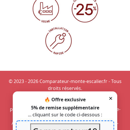
© 2023 - 2026 Comparateur-monte-escalier.fr - Tous
droits réservés.
×
🔥 Offre exclusive
Commander un monte-escalier
-
Devis monte-
5% de remise supplémentaire
personne
-
Monte-escalier au Mans
-
Devis monte-
... cliquant sur le code ci-dessous :
escalier droit
-
Monte-escalier pour lieu public
Aménager un monte-escalier pour PMR
-
Monte-