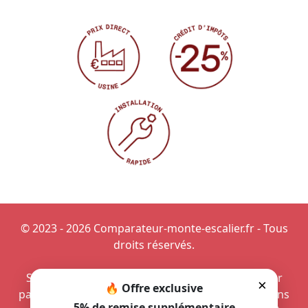
© 2023 - 2026 Comparateur-monte-escalier.fr - Tous
droits réservés.
Siège monte-escalier à Versailles
-
Monte-escalier
×
🔥 Offre exclusive
pas cher à Paris
-
Aménager un monte-escalier dans
5% de remise supplémentaire