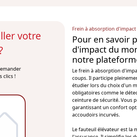
Frein à absorption d'impac
ler votre
Pour en savoir p
d'impact du mon
?
notre plateform
 demander
Le
frein à absorption d'imp
clics !
coups. Il participe pleinemen
étudier lors du choix d'un
m
obligatoires comme le détect
ceinture de sécurité. Vous 
garantissant un confort opti
accoudoirs incurvés.
Le
fauteuil
élévateur est la 
l'assurance. Il simplifie les