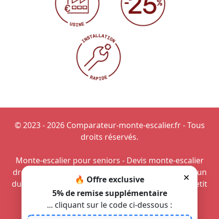
© 2023 - 2026 Comparateur-monte-escalier.fr - Tous
droits réservés.
Monte-escalier pour seniors
-
Devis monte-escalier
droit
-
Aménagement d'un monte-personne dans un
×
🔥 Offre exclusive
duplex
-
Achat d'un monte-escalier
-
Installer un petit
5% de remise supplémentaire
monte-personne
... cliquant sur le code ci-dessous :
Monte-escalier en bourgogne-franche-comté
-