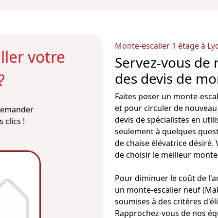
Monte-escalier 1 étage à Ly
ler votre
Servez-vous de 
des devis de mon
?
Faites poser un
monte-escal
et pour circuler de nouveau
 demander
devis de spécialistes en uti
clics !
seulement à quelques questi
de chaise élévatrice désiré.
de choisir le
meilleur monte-
Pour diminuer le coût de l
un monte-escalier
neuf (MaP
soumises à des critères d'éli
Rapprochez-vous de nos équi