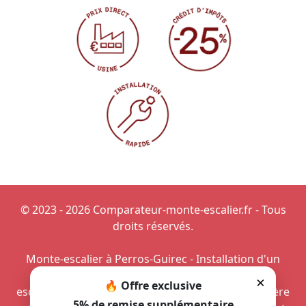
© 2023 - 2026 Comparateur-monte-escalier.fr - Tous
droits réservés.
Monte-escalier à Perros-Guirec
-
Installation d'un
monte-escalier dans un duplex du 75
-
Monte-
×
🔥 Offre exclusive
escalier électrique
-
Monte-escalier pour grand-mère
5% de remise supplémentaire