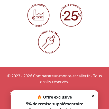
© 2023 - 2026 Comparateur-monte-escalier.fr - Tous
droits réservés.
Siège monte-escalier à Vannes
-
Devis de monte-
×
🔥 Offre exclusive
escalier dans la Drôme
-
Prime de l'État pour un
5% de remise supplémentaire
monte-escalier
-
Monte-escalier à faible