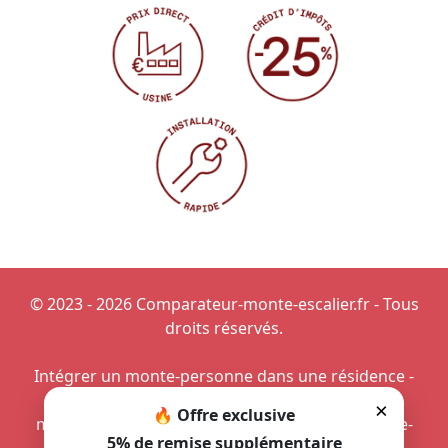
© 2023 - 2026 Comparateur-monte-escalier.fr - Tous
droits réservés.
Intégrer un monte-personne dans une résidence
-
Mécanisme anti-rebond
-
Offrir une sécurité
×
🔥 Offre exclusive
maximale aux PMR
-
Installation d'un petit monte-
5% de remise supplémentaire