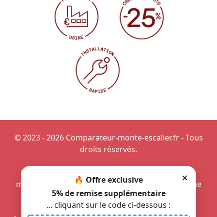
© 2023 - 2026 Comparateur-monte-escalier.fr - Tous
droits réservés.
Monte-escaliers pour personne âgee
-
Projet de
×
🔥 Offre exclusive
monte-escalier discret
-
Projet de monte-personne
5% de remise supplémentaire
discret
-
Protection d'une PMR avec un monte-
... cliquant sur le code ci-dessous :
personne
-
Téléassistance d'un monte-escalier